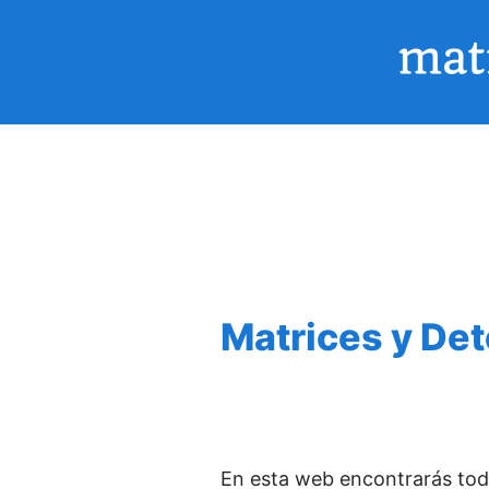
Ir
al
contenido
Matrices y De
En esta web encontrarás toda