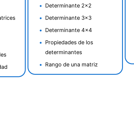
Determinante 2×2
trices
Determinante 3×3
Determinante 4×4
Propiedades de los
determinantes
les
Rango de una matriz
dad